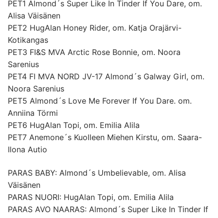
PET1 Almond´s Super Like In Tinder If You Dare, om.
Alisa Väisänen
PET2 HugAlan Honey Rider, om. Katja Orajärvi-
Kotikangas
PET3 FI&S MVA Arctic Rose Bonnie, om. Noora
Sarenius
PET4 FI MVA NORD JV-17 Almond´s Galway Girl, om.
Noora Sarenius
PET5 Almond´s Love Me Forever If You Dare. om.
Anniina Törmi
PET6 HugAlan Topi, om. Emilia Alila
PET7 Anemone´s Kuolleen Miehen Kirstu, om. Saara-
Ilona Autio
PARAS BABY: Almond´s Umbelievable, om. Alisa
Väisänen
PARAS NUORI: HugAlan Topi, om. Emilia Alila
PARAS AVO NAARAS: Almond´s Super Like In Tinder If