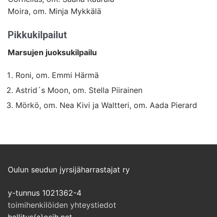
Moira, om. Minja Mykkälä
Pikkukilpailut
Marsujen juoksukilpailu
Roni, om. Emmi Härmä
Astrid´s Moon, om. Stella Piirainen
Mörkö, om. Nea Kivi ja Waltteri, om. Aada Pierard
Oulun seudun jyrsijäharrastajat ry
y-tunnus 1021362-4
toimihenkilöiden yhteystiedot
hallitus(a)osjh.net