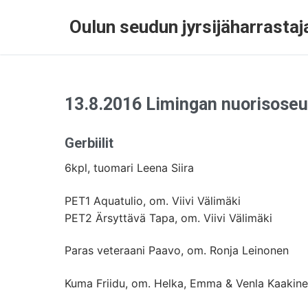
Oulun seudun jyrsijäharrastaja
13.8.2016 Limingan nuorisoseu
Gerbiilit
6kpl, tuomari Leena Siira
PET1 Aquatulio, om. Viivi Välimäki
PET2 Ärsyttävä Tapa, om. Viivi Välimäki
Paras veteraani Paavo, om. Ronja Leinonen
Kuma Friidu, om. Helka, Emma & Venla Kaakin