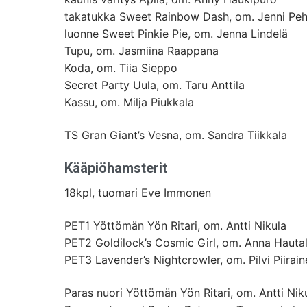
takatukka Sweet Rainbow Dash, om. Jenni Pe
luonne Sweet Pinkie Pie, om. Jenna Lindelä
Tupu, om. Jasmiina Raappana
Koda, om. Tiia Sieppo
Secret Party Uula, om. Taru Anttila
Kassu, om. Milja Piukkala
TS Gran Giant’s Vesna, om. Sandra Tiikkala
Kääpiöhamsterit
18kpl, tuomari Eve Immonen
PET1 Yöttömän Yön Ritari, om. Antti Nikula
PET2 Goldilock’s Cosmic Girl, om. Anna Hauta
PET3 Lavender’s Nightcrowler, om. Pilvi Piirain
Paras nuori Yöttömän Yön Ritari, om. Antti Nik