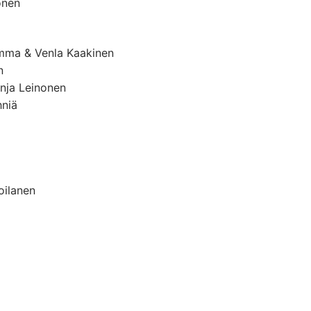
onen
Emma & Venla Kaakinen
n
onja Leinonen
hniä
oilanen