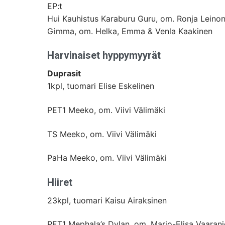
EP:t
Hui Kauhistus Karaburu Guru, om. Ronja Leino
Gimma, om. Helka, Emma & Venla Kaakinen
Harvinaiset hyppymyyrät
Duprasit
1kpl, tuomari Elise Eskelinen
PET1 Meeko, om. Viivi Välimäki
TS Meeko, om. Viivi Välimäki
PaHa Meeko, om. Viivi Välimäki
Hiiret
23kpl, tuomari Kaisu Airaksinen
PET1 Mephala’s Dylan, om. Marjo-Elisa Vaaran