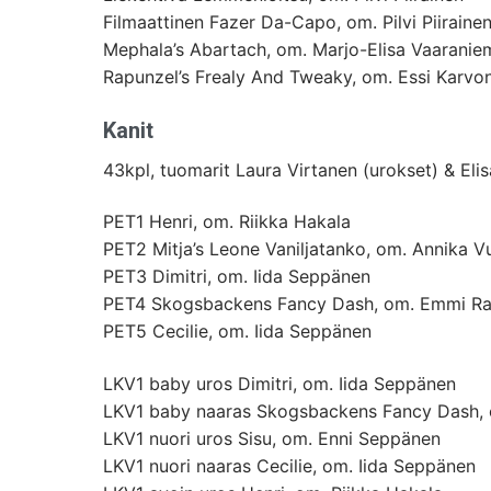
Filmaattinen Fazer Da-Capo, om. Pilvi Piiraine
Mephala’s Abartach, om. Marjo-Elisa Vaaranie
Rapunzel’s Frealy And Tweaky, om. Essi Karvo
Kanit
43kpl, tuomarit Laura Virtanen (urokset) & Eli
PET1 Henri, om. Riikka Hakala
PET2 Mitja’s Leone Vaniljatanko, om. Annika 
PET3 Dimitri, om. Iida Seppänen
PET4 Skogsbackens Fancy Dash, om. Emmi R
PET5 Cecilie, om. Iida Seppänen
LKV1 baby uros Dimitri, om. Iida Seppänen
LKV1 baby naaras Skogsbackens Fancy Dash,
LKV1 nuori uros Sisu, om. Enni Seppänen
LKV1 nuori naaras Cecilie, om. Iida Seppänen