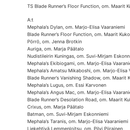
TS Blade Runner’s Floor Function, om. Maarit 
A:t
Mephala’s Dylan, om. Marjo-Elisa Vaaraniemi
Blade Runner’s Floor Function, om. Maarit Kuk
Pörrö, om. Jenna Brotkin
Auriga, om. Marja Päätalo
Nudistileirin Kuningas, om. Suvi-Mirjam Eskonn
Mephala’s Ekibiogami, om. Marjo-Elisa Vaaran
Mephala’s Amatsu Mikaboshi, om. Marjo-Elisa 
Blade Runner’s Vanishing Shadow, om. Maarit 
Mephala’s Lugus, om. Essi Karvonen
Mephala’s Angus Mac, om. Marjo-Elisa Vaarani
Blade Runner’s Desolation Road, om. Maarit K
Crixus, om. Marja Päätalo
Batman, om. Suvi-Mirjam Eskonniemi
Mephala’s Taranis, om. Marjo-Elisa Vaaraniemi
Liekehtivä Lemmenloitsu, om. Pilvi Piirainen