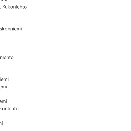
t Kukonlehto
Eskonniemi
onlehto
iemi
iemi
emi
ukonlehto
mi