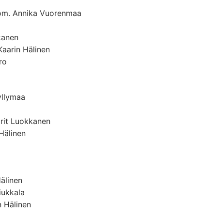
, om. Annika Vuorenmaa
kanen
Kaarin Hälinen
ro
yllymaa
rit Luokkanen
Hälinen
Hälinen
iukkala
n Hälinen