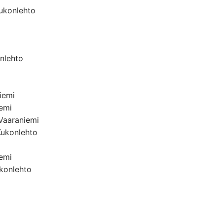
Kukonlehto
onlehto
iemi
iemi
Vaaraniemi
Kukonlehto
emi
ukonlehto