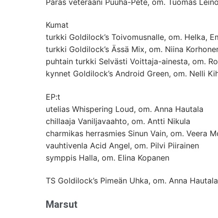
Paras veteraani Puuha-Pete, om. Tuomas Lein
Kumat
turkki Goldilock’s Toivomusnalle, om. Helka, 
turkki Goldilock’s Ässä Mix, om. Niina Korhone
puhtain turkki Selvästi Voittaja-ainesta, om. R
kynnet Goldilock’s Android Green, om. Nelli Ki
EP:t
utelias Whispering Loud, om. Anna Hautala
chillaaja Vaniljavaahto, om. Antti Nikula
charmikas herrasmies Sinun Vain, om. Veera M
vauhtivenla Acid Angel, om. Pilvi Piirainen
symppis Halla, om. Elina Kopanen
TS Goldilock’s Pimeän Uhka, om. Anna Hautala
Marsut