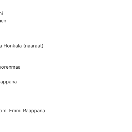
n
mi
nen
sa Honkala (naaraat)
Vuorenmaa
aappana
 om. Emmi Raappana