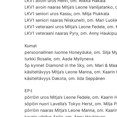
LKV1 avoin uros Henri, om. Riikka Hakala
LKV1 avoin naaras Mitja’s Leone Vaniljatanko
LKV1 seniori uros Kassu, om. Milja Piukkala
LKV1 seniori naaras Niiskuneiti, om. Mari Luok
LKV1 veteraani uros Mitja’s Leone Fedele, om. 
LKV1 veteraani naaras Pyry, om. Anny Haukipu
Kumat
persoonallinen luonne Honeyduke, om. Silja M
turkki Rosalie, om. Aada Myllyneva
5p kynnet Diamond in the Sky, om. Mari & Maa
käsiteltävyys Mitja’s Leone Manna, om. Kaarin 
käsiteltävyys Dakota, om. Iida Seppänen
EP:t
pörröin uros Mitja’s Leone Fedele, om. Kaarin 
söpöin nuori Lavella’s Tokyo Herst, om. Milja P
pörröin naaras Mitja’s Leone Manna, om. Kaari
kaunis väritys Apila, om. Anny Haukipuro