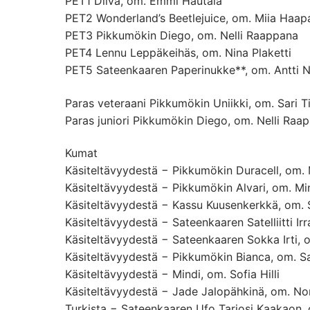
PET1 Diiva, om. Emmi Hautala
PET2 Wonderland’s Beetlejuice, om. Miia Haap
PET3 Pikkumökin Diego, om. Nelli Raappana
PET4 Lennu Leppäkeihäs, om. Nina Plaketti
PET5 Sateenkaaren Paperinukke**, om. Antti N
Paras veteraani Pikkumökin Uniikki, om. Sari T
Paras juniori Pikkumökin Diego, om. Nelli Raa
Kumat
Käsiteltävyydestä − Pikkumökin Duracell, om. 
Käsiteltävyydestä − Pikkumökin Alvari, om. Mi
Käsiteltävyydestä − Kassu Kuusenkerkkä, om. S
Käsiteltävyydestä − Sateenkaaren Satelliitti Ir
Käsiteltävyydestä − Sateenkaaren Sokka Irti, o
Käsiteltävyydestä − Pikkumökin Bianca, om. Sa
Käsiteltävyydestä − Mindi, om. Sofia Hilli
Käsiteltävyydestä − Jade Jalopähkinä, om. Nor
Turkista − Sateenkaaren Ufo Tarjosi Kaakaon,