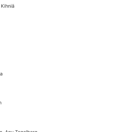
 Kihniä
la
n
m. Anu Tegelberg