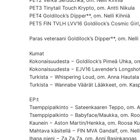
PET2 Verka Serduchka, om. Nelli Kihniä
PET3 Tinytail Touch Krypto, om. Antti Nikula
PET4 Goldilock’s Dipper**, om. Nelli Kihniä
PET5 FIN TVLH LVV16 Goldilock’s Cosmic Girl
Paras veteraani Goldilock’s Dipper**, om. Nelli
Kumat
Kokonaisuudesta − Goldilock’s Pimeä Uhka, o
Kokonaisuudesta − EJV16 Lavender’s Longshot,
Turkista − Whispering Loud, om. Anna Hautala
Turkista − Wannabe Väärät Lääkkeet, om. Kasp
EP:t
Tsemppipalkinto − Sateenkaaren Teppo, om. 
Tsemppipalkinto − Babyface/Maukka, om. Roos
Kaunein − Aston Martin/Henkka, om. Roosa Kuu
Mahtava käsitellä − FIN MVA Gandalf, om. Nelli
Ihana pieni − Za Za Za, om. Anni Rasinkangas