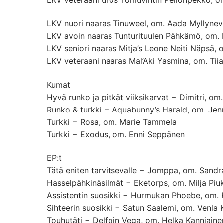
LKV nuori naaras Tinuweel, om. Aada Myllynev
LKV avoin naaras Tunturituulen Pähkämö, om. M
LKV seniori naaras Mitja’s Leone Neiti Näpsä, 
LKV veteraani naaras Mal’Aki Yasmina, om. Tii
Kumat
Hyvä runko ja pitkät viiksikarvat − Dimitri, om
Runko & turkki − Aquabunny’s Harald, om. Jenn
Turkki − Rosa, om. Marie Tammela
Turkki − Exodus, om. Enni Seppänen
EP:t
Tätä eniten tarvitsevalle − Jomppa, om. Sandra
Hasselpähkinäsilmät − Eketorps, om. Milja Piu
Assistentin suosikki − Hurmukan Phoebe, om. 
Sihteerin suosikki − Satun Saalemi, om. Venla 
Touhutäti − Delfoin Vega, om. Helka Kanniaine