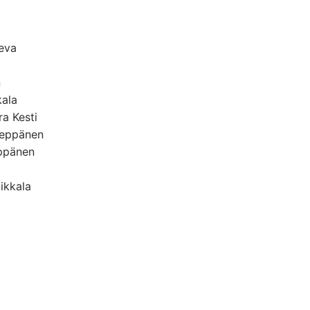
neva
n
kala
a Kesti
 Seppänen
eppänen
ikkala