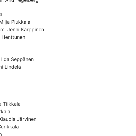
a
ilja Piukkala
om. Jenni Karppinen
a Henttunen
. Iida Seppänen
i Lindelä
 Tiikkala
kkala
Klaudia Järvinen
Kurikkala
n