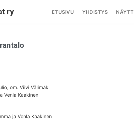
t ry
ETUSIVU
YHDISTYS
NÄYTT
rantalo
o, om. Viivi Välimäki
a Venla Kaakinen
Emma ja Venla Kaakinen