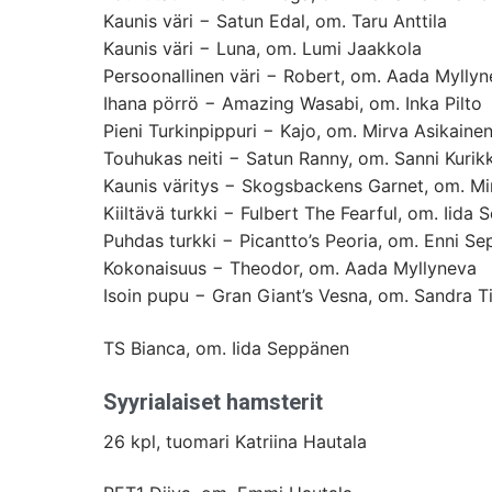
Kaunis väri − Satun Edal, om. Taru Anttila
Kaunis väri − Luna, om. Lumi Jaakkola
Persoonallinen väri − Robert, om. Aada Mylly
Ihana pörrö − Amazing Wasabi, om. Inka Pilto
Pieni Turkinpippuri − Kajo, om. Mirva Asikaine
Touhukas neiti − Satun Ranny, om. Sanni Kurik
Kaunis väritys − Skogsbackens Garnet, om. Mir
Kiiltävä turkki − Fulbert The Fearful, om. Iida
Puhdas turkki − Picantto’s Peoria, om. Enni S
Kokonaisuus − Theodor, om. Aada Myllyneva
Isoin pupu − Gran Giant’s Vesna, om. Sandra Ti
TS Bianca, om. Iida Seppänen
Syyrialaiset hamsterit
26 kpl, tuomari Katriina Hautala