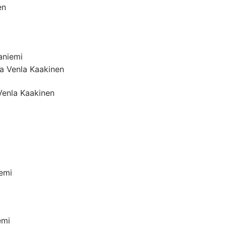
en
aniemi
a Venla Kaakinen
Venla Kaakinen
emi
emi