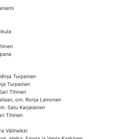
aniemi
ikula
ihinen
ppana
Minja Turpeinen
nja Turpeinen
ari Tihinen
rallaan, om. Ronja Leinonen
m. Satu Karjalainen
ri Tihinen
a Väliheikki
 om. Helka, Emma ja Venla Kaakinen