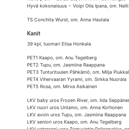
Hyvä kokonaisuus − Voipi Olla Ipana, om. Nelli
TS Conchita Wurst, om. Anna Hautala
Kanit
39 kpl, tuomari Elisa Honkala
PET1 Kaapo, om. Anu Tegelberg
PET2 Tupu, om. Jasmiina Raappana
PET3 Tunturituulen Pähkämö, om. Milja Piukka
PET4 Vihervaaran Yyrami, om. Sirkka Nuorala
PET5 Rosa, om. Mirva Asikainen
LKV baby uros Frozen River, om. Iida Seppäne
LKV nuori uros Untamo, om. Anna Korhonen
LKV avoin uros Tupu, om. Jasmiina Raappana
LKV seniori uros Kaapo, om. Anu Tegelberg
LKV veteraani uros Tomuvintin Pellonpekko, o