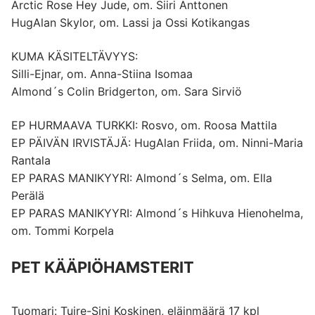
Arctic Rose Hey Jude, om. Siiri Anttonen
HugAlan Skylor, om. Lassi ja Ossi Kotikangas
KUMA KÄSITELTÄVYYS:
Silli-Ejnar, om. Anna-Stiina Isomaa
Almond´s Colin Bridgerton, om. Sara Sirviö
EP HURMAAVA TURKKI: Rosvo, om. Roosa Mattila
EP PÄIVÄN IRVISTÄJÄ: HugAlan Friida, om. Ninni-Maria
Rantala
EP PARAS MANIKYYRI: Almond´s Selma, om. Ella
Perälä
EP PARAS MANIKYYRI: Almond´s Hihkuva Hienohelma,
om. Tommi Korpela
PET KÄÄPIÖHAMSTERIT
Tuomari: Tuire-Sini Koskinen, eläinmäärä 17 kpl