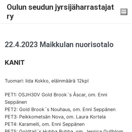
Oulun seudun jyrsijäharrastajat
ry
22.4.2023 Maikkulan nuorisotalo
KANIT
Tuomari: Iida Kokko, eläinmäärä 12kpl
PET1: OSJH30V Gold Brook´s Åscar, om. Enni
Seppänen
PET2: Gold Brook´s Nouhaus, om. Enni Seppänen
PET3: Peikkometsän Nova, om. Laura Kortela
PET4: Karamelli, om. Enni Seppänen
PET5: Goldtail´s Hubba Bubba, om. Jessica Gullblom