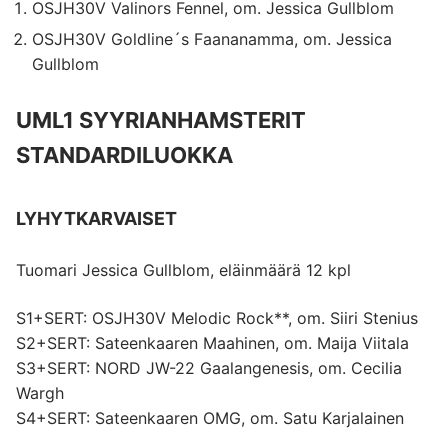
OSJH30V Valinors Fennel, om. Jessica Gullblom
OSJH30V Goldline´s Faananamma, om. Jessica
Gullblom
UML1 SYYRIANHAMSTERIT
STANDARDILUOKKA
LYHYTKARVAISET
Tuomari Jessica Gullblom, eläinmäärä 12 kpl
S1+SERT: OSJH30V Melodic Rock**, om. Siiri Stenius
S2+SERT: Sateenkaaren Maahinen, om. Maija Viitala
S3+SERT: NORD JW-22 Gaalangenesis, om. Cecilia
Wargh
S4+SERT: Sateenkaaren OMG, om. Satu Karjalainen