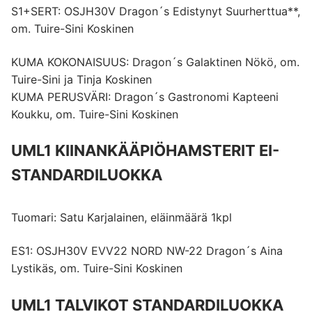
S1+SERT: OSJH30V Dragon´s Edistynyt Suurherttua**,
om. Tuire-Sini Koskinen
KUMA KOKONAISUUS: Dragon´s Galaktinen Nökö, om.
Tuire-Sini ja Tinja Koskinen
KUMA PERUSVÄRI: Dragon´s Gastronomi Kapteeni
Koukku, om. Tuire-Sini Koskinen
UML1 KIINANKÄÄPIÖHAMSTERIT EI-
STANDARDILUOKKA
Tuomari: Satu Karjalainen, eläinmäärä 1kpl
ES1: OSJH30V EVV22 NORD NW-22 Dragon´s Aina
Lystikäs, om. Tuire-Sini Koskinen
UML1 TALVIKOT STANDARDILUOKKA