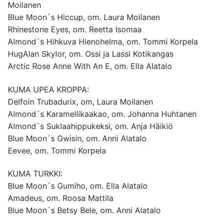
Moilanen
Blue Moon´s Hiccup, om. Laura Moilanen
Rhinestone Eyes, om. Reetta Isomaa
Almond´s Hihkuva Hienohelma, om. Tommi Korpela
HugAlan Skylor, om. Ossi ja Lassi Kotikangas
Arctic Rose Anne With An E, om. Ella Alatalo
KUMA UPEA KROPPA:
Delfoin Trubadurix, om, Laura Moilanen
Almond´s Karamellikaakao, om. Johanna Huhtanen
Almond´s Suklaahippukeksi, om. Anja Häikiö
Blue Moon´s Gwisin, om. Anni Alatalo
Eevee, om. Tommi Korpela
KUMA TURKKI:
Blue Moon´s Gumiho, om. Ella Alatalo
Amadeus, om. Roosa Mattila
Blue Moon´s Betsy Bele, om. Anni Alatalo