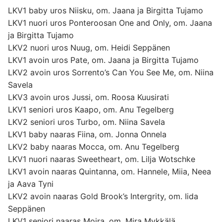
LKV1 baby uros Niisku, om. Jaana ja Birgitta Tujamo
LKV1 nuori uros Ponteroosan One and Only, om. Jaana
ja Birgitta Tujamo
LKV2 nuori uros Nuug, om. Heidi Seppänen
LKV1 avoin uros Pate, om. Jaana ja Birgitta Tujamo
LKV2 avoin uros Sorrento’s Can You See Me, om. Niina
Savela
LKV3 avoin uros Jussi, om. Roosa Kuusirati
LKV1 seniori uros Kaapo, om. Anu Tegelberg
LKV2 seniori uros Turbo, om. Niina Savela
LKV1 baby naaras Fiina, om. Jonna Onnela
LKV2 baby naaras Mocca, om. Anu Tegelberg
LKV1 nuori naaras Sweetheart, om. Lilja Wotschke
LKV1 avoin naaras Quintanna, om. Hannele, Miia, Neea
ja Aava Tyni
LKV2 avoin naaras Gold Brook’s Intergrity, om. Iida
Seppänen
LKV1 seniori naaras Moira, om. Mira Mykkälä