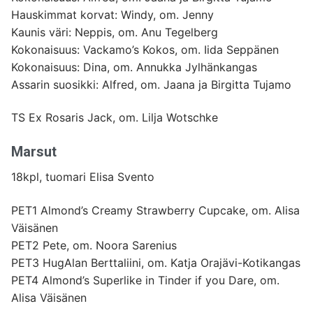
Hauskimmat korvat: Windy, om. Jenny
Kaunis väri: Neppis, om. Anu Tegelberg
Kokonaisuus: Vackamo’s Kokos, om. Iida Seppänen
Kokonaisuus: Dina, om. Annukka Jylhänkangas
Assarin suosikki: Alfred, om. Jaana ja Birgitta Tujamo
TS Ex Rosaris Jack, om. Lilja Wotschke
Marsut
18kpl, tuomari Elisa Svento
PET1 Almond’s Creamy Strawberry Cupcake, om. Alisa
Väisänen
PET2 Pete, om. Noora Sarenius
PET3 HugAlan Berttaliini, om. Katja Orajävi-Kotikangas
PET4 Almond’s Superlike in Tinder if you Dare, om.
Alisa Väisänen