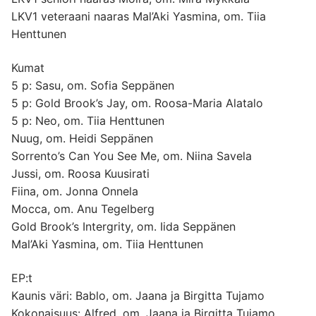
LKV1 veteraani naaras Mal’Aki Yasmina, om. Tiia
Henttunen
Kumat
5 p: Sasu, om. Sofia Seppänen
5 p: Gold Brook’s Jay, om. Roosa-Maria Alatalo
5 p: Neo, om. Tiia Henttunen
Nuug, om. Heidi Seppänen
Sorrento’s Can You See Me, om. Niina Savela
Jussi, om. Roosa Kuusirati
Fiina, om. Jonna Onnela
Mocca, om. Anu Tegelberg
Gold Brook’s Intergrity, om. Iida Seppänen
Mal’Aki Yasmina, om. Tiia Henttunen
EP:t
Kaunis väri: Bablo, om. Jaana ja Birgitta Tujamo
Kokonaisuus: Alfred, om. Jaana ja Birgitta Tujamo