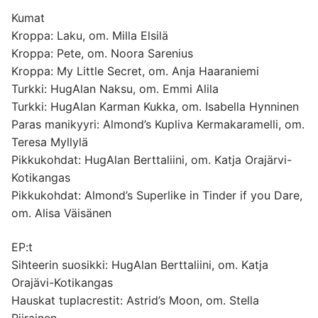
Kumat
Kroppa: Laku, om. Milla Elsilä
Kroppa: Pete, om. Noora Sarenius
Kroppa: My Little Secret, om. Anja Haaraniemi
Turkki: HugAlan Naksu, om. Emmi Alila
Turkki: HugAlan Karman Kukka, om. Isabella Hynninen
Paras manikyyri: Almond’s Kupliva Kermakaramelli, om.
Teresa Myllylä
Pikkukohdat: HugAlan Berttaliini, om. Katja Orajärvi-
Kotikangas
Pikkukohdat: Almond’s Superlike in Tinder if you Dare,
om. Alisa Väisänen
EP:t
Sihteerin suosikki: HugAlan Berttaliini, om. Katja
Orajävi-Kotikangas
Hauskat tuplacrestit: Astrid’s Moon, om. Stella
Piirainen