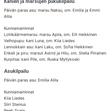
Kanien ja marsujen pukukilpailu
Päivän paras asu: marsu Naksu, om. Emilia ja Emmi
Alila
Kunniamaininnat
Lohikäärmemarsu: marsu Apila, om. Elli Heikkinen
Velhopupu: kani Luna, om. Kiia Liedes
Lennokkain asu: kani Laku, om. Sofia Heikkinen
Enkeli ja piru: marsut Astrid ja Hilu, om. Stella Piirainen
Kurpitsa: kani Pile, om. Ruska Myllykoski
Asukilpailu
Päivän paras asu: Emilia Alila
Kunniamaininnat
Kiia Liedes
Siiri Stenius
Reeti Svala