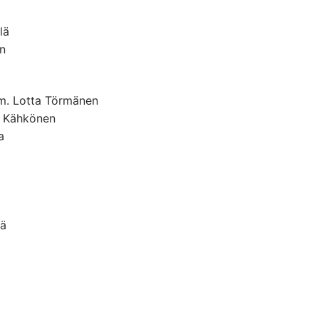
lä
en
om. Lotta Törmänen
e Kähkönen
a
lä