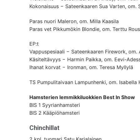
Kokonaisuus − Sateenkaaren Sua Varten, om. S
Paras nuori Maleron, om. Milla Kaasila
Paras vet Pikkumökin Blondie, om. Terttu Rou
EP:t
Vappuspesiaali − Sateenkaaren Firework, om. A
Käsiteltävyys − Harmin Paikka, om. Eevi-Adess
Ihanat korvat − Ironman, om. Teresa Myllylä
TS Pumpulitaivaan Lampunhenki, om. Isabella
Hamsterien lemmikkiluokkien Best In Show
BIS 1 Syyrianhamsteri
BIS 2 Kääpiöhamsteri
Chinchillat
2 kpl, tuomari Satu Karjalainen