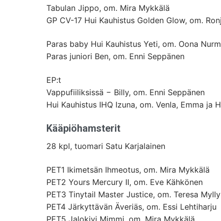
Tabulan Jippo, om. Mira Mykkälä
GP CV-17 Hui Kauhistus Golden Glow, om. Ron
Paras baby Hui Kauhistus Yeti, om. Oona Nurm
Paras juniori Ben, om. Enni Seppänen
EP:t
Vappufiiliksissä − Billy, om. Enni Seppänen
Hui Kauhistus IHQ Izuna, om. Venla, Emma ja 
Kääpiöhamsterit
28 kpl, tuomari Satu Karjalainen
PET1 Ikimetsän Ihmeotus, om. Mira Mykkälä
PET2 Yours Mercury II, om. Eve Kähkönen
PET3 Tinytail Master Justice, om. Teresa Mylly
PET4 Järkyttävän Äveriäs, om. Essi Lehtiharju
PET5 Jalokivi Mimmi, om. Mira Mykkälä