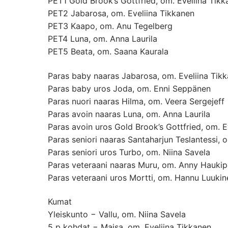
PET1 Gold Brook’s Gottfried, om. Eveliina Tik
PET2 Jabarosa, om. Eveliina Tikkanen
PET3 Kaapo, om. Anu Tegelberg
PET4 Luna, om. Anna Laurila
PET5 Beata, om. Saana Kaurala
Paras baby naaras Jabarosa, om. Eveliina Tik
Paras baby uros Joda, om. Enni Seppänen
Paras nuori naaras Hilma, om. Veera Sergejeff
Paras avoin naaras Luna, om. Anna Laurila
Paras avoin uros Gold Brook’s Gottfried, om. E
Paras seniori naaras Santaharjun Teslantessi, 
Paras seniori uros Turbo, om. Niina Savela
Paras veteraani naaras Muru, om. Anny Haukip
Paras veteraani uros Mortti, om. Hannu Luukin
Kumat
Yleiskunto − Vallu, om. Niina Savela
5 p kohdat − Maisa, om. Eveliina Tikkanen