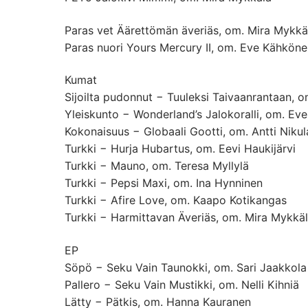
Paras vet Äärettömän äveriäs, om. Mira Mykkä
Paras nuori Yours Mercury II, om. Eve Kähkön
Kumat
Sijoilta pudonnut − Tuuleksi Taivaanrantaan, 
Yleiskunto − Wonderland’s Jalokoralli, om. Ev
Kokonaisuus − Globaali Gootti, om. Antti Nikul
Turkki − Hurja Hubartus, om. Eevi Haukijärvi
Turkki − Mauno, om. Teresa Myllylä
Turkki − Pepsi Maxi, om. Ina Hynninen
Turkki − Afire Love, om. Kaapo Kotikangas
Turkki − Harmittavan Äveriäs, om. Mira Mykkä
EP
Söpö − Seku Vain Taunokki, om. Sari Jaakkola
Pallero − Seku Vain Mustikki, om. Nelli Kihniä
Lätty − Pätkis, om. Hanna Kauranen