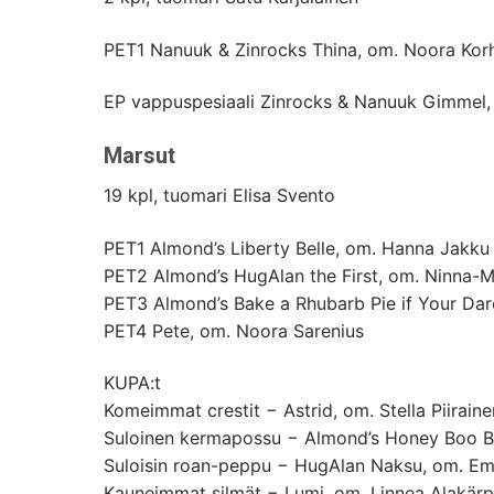
PET1 Nanuuk & Zinrocks Thina, om. Noora Kor
EP vappuspesiaali Zinrocks & Nanuuk Gimmel
Marsut
19 kpl, tuomari Elisa Svento
PET1 Almond’s Liberty Belle, om. Hanna Jakku
PET2 Almond’s HugAlan the First, om. Ninna-M
PET3 Almond’s Bake a Rhubarb Pie if Your Da
PET4 Pete, om. Noora Sarenius
KUPA:t
Komeimmat crestit − Astrid, om. Stella Piiraine
Suloinen kermapossu − Almond’s Honey Boo Bo
Suloisin roan-peppu − HugAlan Naksu, om. Emm
Kauneimmat silmät − Lumi, om. Linnea Alakär