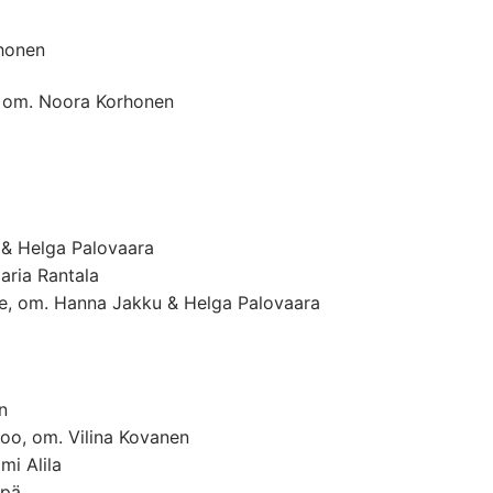
honen
, om. Noora Korhonen
 & Helga Palovaara
aria Rantala
re, om. Hanna Jakku & Helga Palovaara
n
o, om. Vilina Kovanen
i Alila
ppä