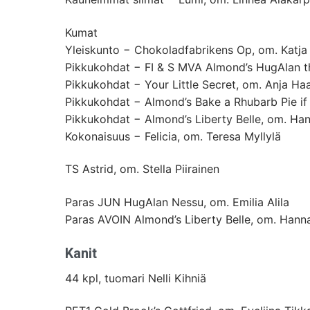
Kumat
Yleiskunto − Chokoladfabrikens Op, om. Katja
Pikkukohdat − FI & S MVA Almond’s HugAlan th
Pikkukohdat − Your Little Secret, om. Anja Ha
Pikkukohdat − Almond’s Bake a Rhubarb Pie if
Pikkukohdat − Almond’s Liberty Belle, om. Ha
Kokonaisuus − Felicia, om. Teresa Myllylä
TS Astrid, om. Stella Piirainen
Paras JUN HugAlan Nessu, om. Emilia Alila
Paras AVOIN Almond’s Liberty Belle, om. Hann
Kanit
44 kpl, tuomari Nelli Kihniä