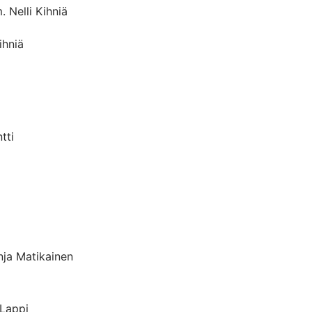
 Nelli Kihniä
ihniä
tti
nja Matikainen
 Lappi