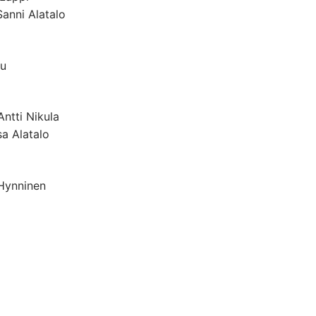
anni Alatalo
su
ntti Nikula
a Alatalo
 Hynninen