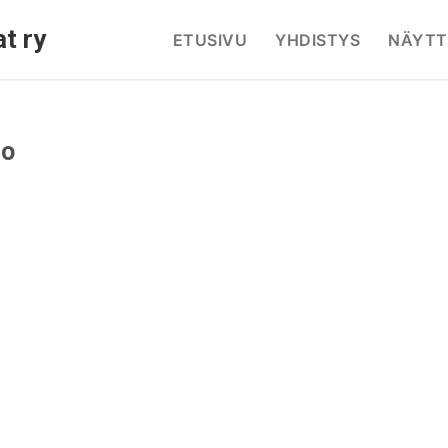
t ry
ETUSIVU
YHDISTYS
NÄYTT
lo