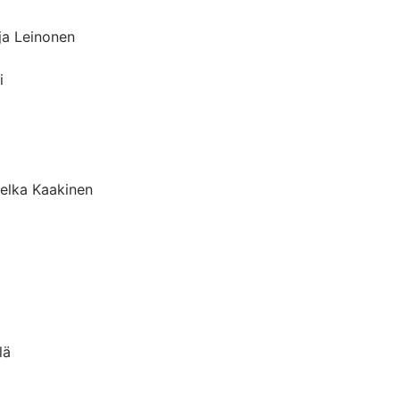
ja Leinonen
i
Helka Kaakinen
lä