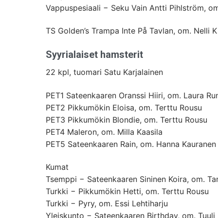
Vappuspesiaali − Seku Vain Antti Pihlström, om.
TS Golden’s Trampa Inte På Tavlan, om. Nelli K
Syyrialaiset hamsterit
22 kpl, tuomari Satu Karjalainen
PET1 Sateenkaaren Oranssi Hiiri, om. Laura Run
PET2 Pikkumökin Eloisa, om. Terttu Rousu
PET3 Pikkumökin Blondie, om. Terttu Rousu
PET4 Maleron, om. Milla Kaasila
PET5 Sateenkaaren Rain, om. Hanna Kauranen
Kumat
Tsemppi − Sateenkaaren Sininen Koira, om. Ta
Turkki − Pikkumökin Hetti, om. Terttu Rousu
Turkki − Pyry, om. Essi Lehtiharju
Yleiskunto − Sateenkaaren Birthday, om. Tuuli