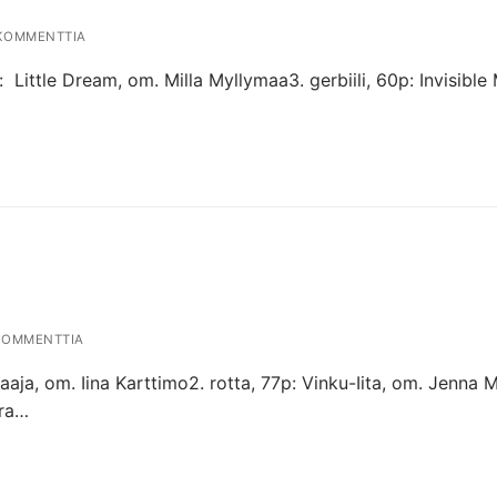
KOMMENTTIA
p: Little Dream, om. Milla Myllymaa3. gerbiili, 60p: Invisibl
KOMMENTTIA
ja, om. Iina Karttimo2. rotta, 77p: Vinku-Iita, om. Jenna 
era…