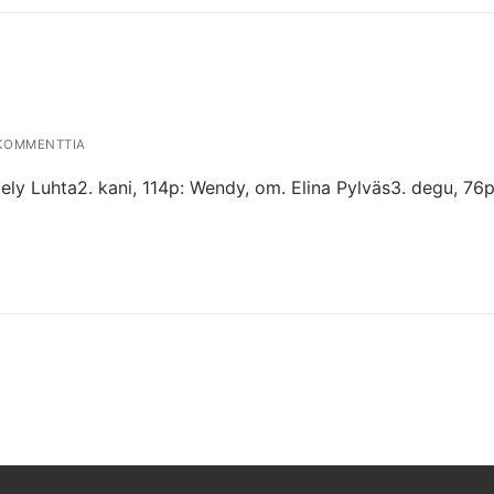
KOMMENTTIA
 Hely Luhta2. kani, 114p: Wendy, om. Elina Pylväs3. degu, 7