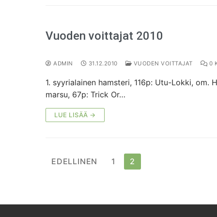
Vuoden voittajat 2010
ADMIN
31.12.2010
VUODEN VOITTAJAT
0 
1. syyrialainen hamsteri, 116p: Utu-Lokki, om.
marsu, 67p: Trick Or…
LUE LISÄÄ →
EDELLINEN
1
2