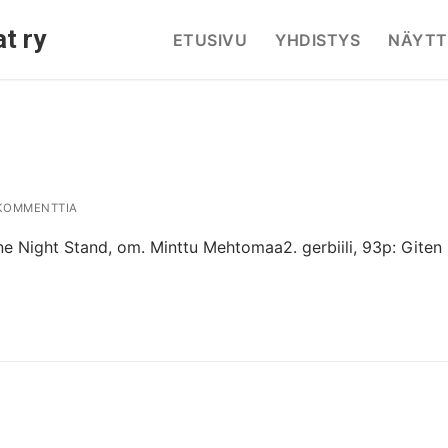
t ry
ETUSIVU
YHDISTYS
NÄYTT
KOMMENTTIA
Night Stand, om. Minttu Mehtomaa2. gerbiili, 93p: Giten S