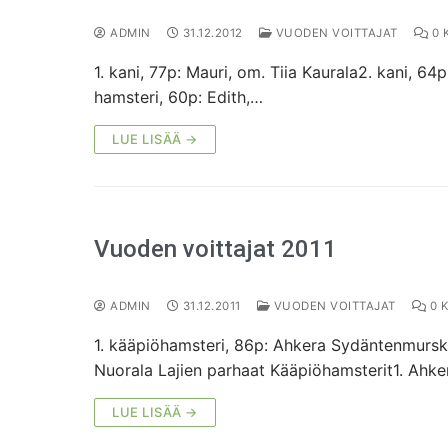
ADMIN
31.12.2012
VUODEN VOITTAJAT
0 
1. kani, 77p: Mauri, om. Tiia Kaurala2. kani, 64
hamsteri, 60p: Edith,…
LUE LISÄÄ →
Vuoden voittajat 2011
ADMIN
31.12.2011
VUODEN VOITTAJAT
0 
1. kääpiöhamsteri, 86p: Ahkera Sydäntenmurskaa
Nuorala Lajien parhaat Kääpiöhamsterit1. Ahk
LUE LISÄÄ →