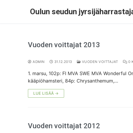
Oulun seudun jyrsijäharrastaja
Vuoden voittajat 2013
ADMIN
31.12.2013
VUODEN VOITTAJAT
0 
1. marsu, 102p: FI MVA SWE MVA Wonderful One 
kääpiöhamsteri, 84p: Chrysanthemum,…
LUE LISÄÄ →
Vuoden voittajat 2012