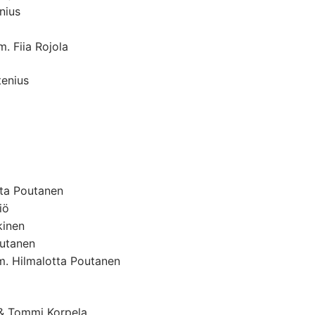
nius
. Fiia Rojola
tenius
tta Poutanen
iö
kinen
outanen
. Hilmalotta Poutanen
 & Tommi Korpela