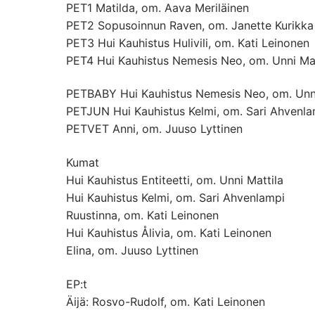
PET1 Matilda, om. Aava Meriläinen
PET2 Sopusoinnun Raven, om. Janette Kurikka
PET3 Hui Kauhistus Hulivili, om. Kati Leinonen
PET4 Hui Kauhistus Nemesis Neo, om. Unni Mat
PETBABY Hui Kauhistus Nemesis Neo, om. Unni
PETJUN Hui Kauhistus Kelmi, om. Sari Ahvenla
PETVET Anni, om. Juuso Lyttinen
Kumat
Hui Kauhistus Entiteetti, om. Unni Mattila
Hui Kauhistus Kelmi, om. Sari Ahvenlampi
Ruustinna, om. Kati Leinonen
Hui Kauhistus Ålivia, om. Kati Leinonen
Elina, om. Juuso Lyttinen
EP:t
Äijä: Rosvo-Rudolf, om. Kati Leinonen