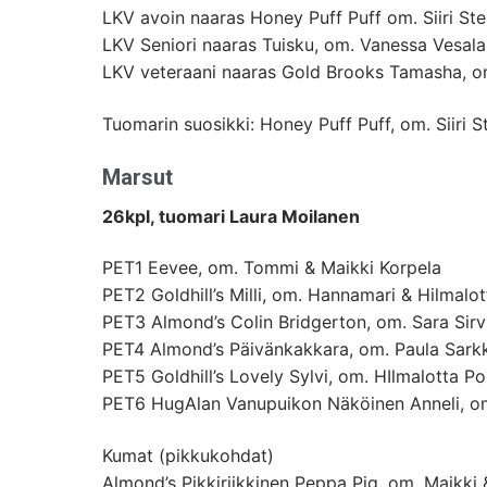
LKV avoin naaras Honey Puff Puff om. Siiri Ste
LKV Seniori naaras Tuisku, om. Vanessa Vesala
LKV veteraani naaras Gold Brooks Tamasha, om
Tuomarin suosikki: Honey Puff Puff, om. Siiri S
Marsut
26kpl, tuomari Laura Moilanen
PET1 Eevee, om. Tommi & Maikki Korpela
PET2 Goldhill’s Milli, om. Hannamari & Hilmalo
PET3 Almond’s Colin Bridgerton, om. Sara Sirv
PET4 Almond’s Päivänkakkara, om. Paula Sark
PET5 Goldhill’s Lovely Sylvi, om. HIlmalotta P
PET6 HugAlan Vanupuikon Näköinen Anneli, om
Kumat (pikkukohdat)
Almond’s Pikkiriikkinen Peppa Pig, om. Maikki