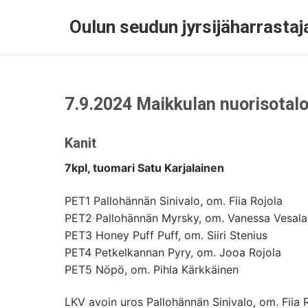
Oulun seudun jyrsijäharrastaja
7.9.2024 Maikkulan nuorisotal
Kanit
7kpl, tuomari Satu Karjalainen
PET1 Pallohännän Sinivalo, om. Fiia Rojola
PET2 Pallohännän Myrsky, om. Vanessa Vesala
PET3 Honey Puff Puff, om. Siiri Stenius
PET4 Petkelkannan Pyry, om. Jooa Rojola
PET5 Nöpö, om. Pihla Kärkkäinen
LKV avoin uros Pallohännän Sinivalo, om. Fiia 