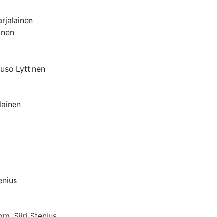
rjalainen
inen
uuso Lyttinen
lainen
enius
m. Siiri Stenius