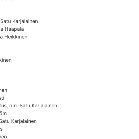
Satu Karjalainen
na Haapala
ja Heikkinen
kinen
nen
ti
s, om. Satu Karjalainen
röm
Satu Karjalainen
us
nen