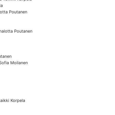
la
lotta Poutanen
malotta Poutanen
utanen
-Sofia Moilanen
ikki Korpela