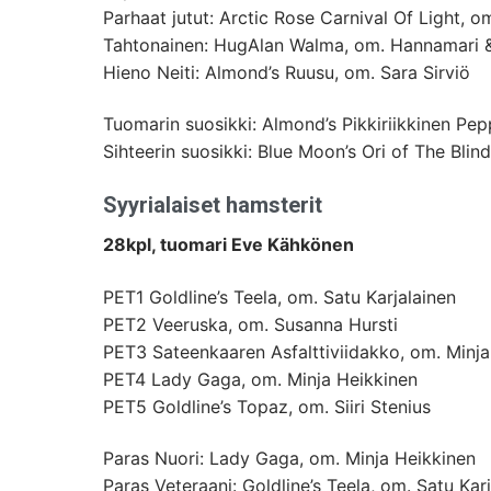
Parhaat jutut: Arctic Rose Carnival Of Light, om
Tahtonainen: HugAlan Walma, om. Hannamari &
Hieno Neiti: Almond’s Ruusu, om. Sara Sirviö
Tuomarin suosikki: Almond’s Pikkiriikkinen Pe
Sihteerin suosikki: Blue Moon’s Ori of The Blin
Syyrialaiset hamsterit
28kpl, tuomari Eve Kähkönen
PET1 Goldline’s Teela, om. Satu Karjalainen
PET2 Veeruska, om. Susanna Hursti
PET3 Sateenkaaren Asfalttiviidakko, om. Minja
PET4 Lady Gaga, om. Minja Heikkinen
PET5 Goldline’s Topaz, om. Siiri Stenius
Paras Nuori: Lady Gaga, om. Minja Heikkinen
Paras Veteraani: Goldline’s Teela, om. Satu Kar