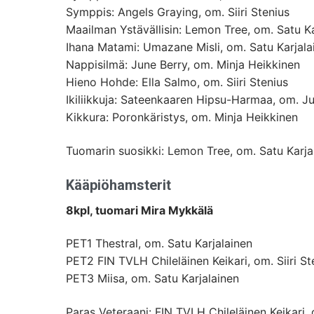
Symppis: Angels Graying, om. Siiri Stenius
Maailman Ystävällisin: Lemon Tree, om. Satu Ka
Ihana Matami: Umazane Misli, om. Satu Karjala
Nappisilmä: June Berry, om. Minja Heikkinen
Hieno Hohde: Ella Salmo, om. Siiri Stenius
Ikiliikkuja: Sateenkaaren Hipsu-Harmaa, om. J
Kikkura: Poronkäristys, om. Minja Heikkinen
Tuomarin suosikki: Lemon Tree, om. Satu Karja
Kääpiöhamsterit
8kpl, tuomari Mira Mykkälä
PET1 Thestral, om. Satu Karjalainen
PET2 FIN TVLH Chileläinen Keikari, om. Siiri St
PET3 Miisa, om. Satu Karjalainen
Paras Veteraani: FIN TVLH Chileläinen Keikari, o