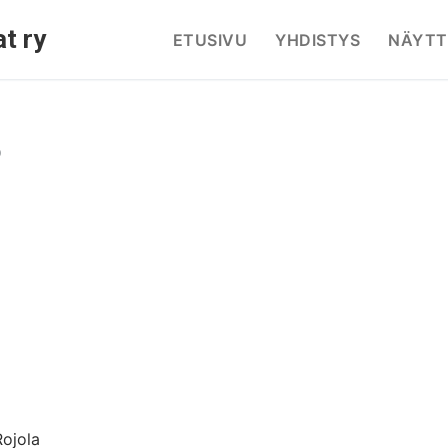
t ry
ETUSIVU
YHDISTYS
NÄYTT
o
Rojola