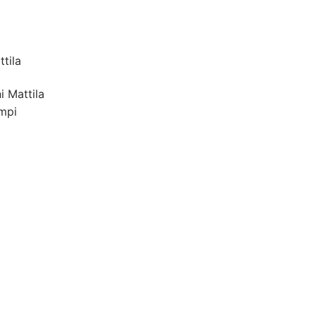
tila
 Mattila
mpi