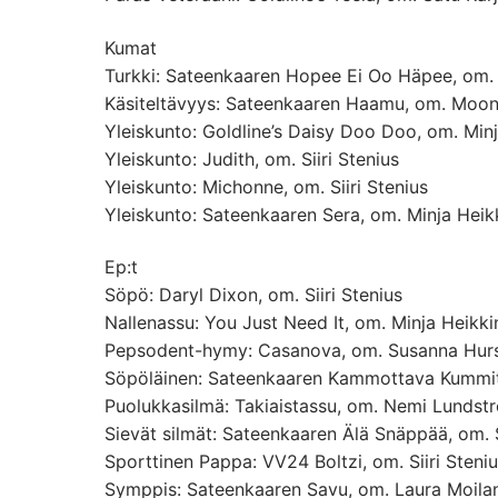
Kumat
Turkki: Sateenkaaren Hopee Ei Oo Häpee, om. 
Käsiteltävyys: Sateenkaaren Haamu, om. Moo
Yleiskunto: Goldline’s Daisy Doo Doo, om. Min
Yleiskunto: Judith, om. Siiri Stenius
Yleiskunto: Michonne, om. Siiri Stenius
Yleiskunto: Sateenkaaren Sera, om. Minja Heik
Ep:t
Söpö: Daryl Dixon, om. Siiri Stenius
Nallenassu: You Just Need It, om. Minja Heikki
Pepsodent-hymy: Casanova, om. Susanna Hurs
Söpöläinen: Sateenkaaren Kammottava Kummitu
Puolukkasilmä: Takiaistassu, om. Nemi Lundst
Sievät silmät: Sateenkaaren Älä Snäppää, om. 
Sporttinen Pappa: VV24 Boltzi, om. Siiri Steni
Symppis: Sateenkaaren Savu, om. Laura Moila