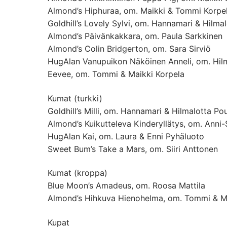
Almond’s Hiphuraa, om. Maikki & Tommi Korpe
Goldhill’s Lovely Sylvi, om. Hannamari & Hilma
Almond’s Päivänkakkara, om. Paula Sarkkinen
Almond’s Colin Bridgerton, om. Sara Sirviö
HugAlan Vanupuikon Näköinen Anneli, om. Hil
Eevee, om. Tommi & Maikki Korpela
Kumat (turkki)
Goldhill’s Milli, om. Hannamari & Hilmalotta Po
Almond’s Kuikutteleva Kinderyllätys, om. Anni
HugAlan Kai, om. Laura & Enni Pyhäluoto
Sweet Bum’s Take a Mars, om. Siiri Anttonen
Kumat (kroppa)
Blue Moon’s Amadeus, om. Roosa Mattila
Almond’s Hihkuva Hienohelma, om. Tommi & Ma
Kupat