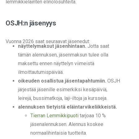
lemmikkieläinten elinolosuhteita.
OSJH:n jäsenyys
Vuonna 2026 saat seuraavat jäsenedut:
näyttelymaksut jäsenhintaan.
Jotta saat
tämän alennuksen, jäsenmaksun tulee olla
maksettu ennen näyttelyn viimeistä
ilmoittautumispäivää.
oikeuden osallistua jäsentapahtumiin.
OSJH
järjestää jäsenille esimerkiksi kesäpäiviä,
leirejä, bussimatkoja, laji-iltoja ja kursseja.
alennuksen tietyistä eläintarvikeliikkeistä.
Tierran Lemmikkipuoti
tarjoaa 10 %
jäsenalennuksen. Alennus koskee
normaalihintaisia tuotteita.