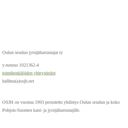
Oulun seudun jyrsijäharrastajat ry
y-tunnus 1021362-4
toimihenkilöiden yhteystiedot
hallitus(a)osjh.net
OSJH on vuonna 1993 perustettu yhdistys Oulun seudun ja koko
Pohjois-Suomen kani- ja jyrsijäharrastajille.