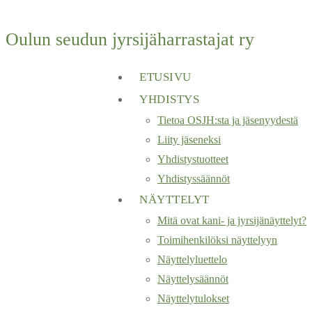
Oulun seudun jyrsijäharrastajat ry
ETUSIVU
YHDISTYS
Tietoa OSJH:sta ja jäsenyydestä
Liity jäseneksi
Yhdistystuotteet
Yhdistyssäännöt
NÄYTTELYT
Mitä ovat kani- ja jyrsijänäyttelyt?
Toimihenkilöksi näyttelyyn
Näyttelyluettelo
Näyttelysäännöt
Näyttelytulokset