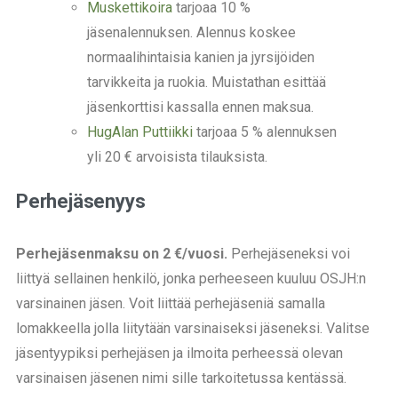
Muskettikoira
tarjoaa 10 %
jäsenalennuksen. Alennus koskee
normaalihintaisia kanien ja jyrsijöiden
tarvikkeita ja ruokia. Muistathan esittää
jäsenkorttisi kassalla ennen maksua.
HugAlan Puttiikki
tarjoaa 5 % alennuksen
yli 20 € arvoisista tilauksista.
Perhejäsenyys
Perhejäsenmaksu on 2 €/vuosi.
Perhejäseneksi voi
liittyä sellainen henkilö, jonka perheeseen kuuluu OSJH:n
varsinainen jäsen. Voit liittää perhejäseniä samalla
lomakkeella jolla liitytään varsinaiseksi jäseneksi. Valitse
jäsentyypiksi perhejäsen ja ilmoita perheessä olevan
varsinaisen jäsenen nimi sille tarkoitetussa kentässä.