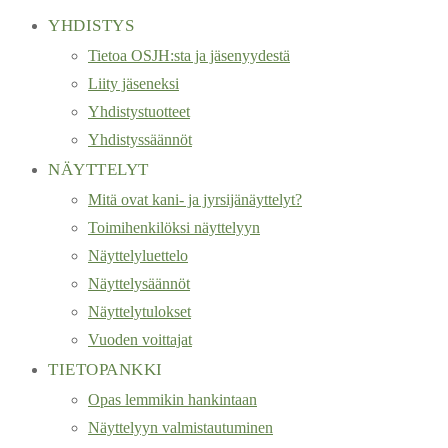
YHDISTYS
Tietoa OSJH:sta ja jäsenyydestä
Liity jäseneksi
Yhdistystuotteet
Yhdistyssäännöt
NÄYTTELYT
Mitä ovat kani- ja jyrsijänäyttelyt?
Toimihenkilöksi näyttelyyn
Näyttelyluettelo
Näyttelysäännöt
Näyttelytulokset
Vuoden voittajat
TIETOPANKKI
Opas lemmikin hankintaan
Näyttelyyn valmistautuminen