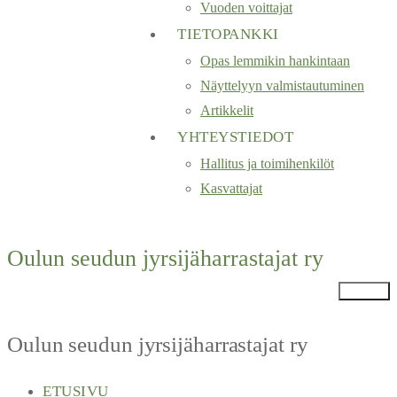
Vuoden voittajat
TIETOPANKKI
Opas lemmikin hankintaan
Näyttelyyn valmistautuminen
Artikkelit
YHTEYSTIEDOT
Hallitus ja toimihenkilöt
Kasvattajat
Oulun seudun jyrsijäharrastajat ry
Valikko
Oulun seudun jyrsijäharrastajat ry
ETUSIVU