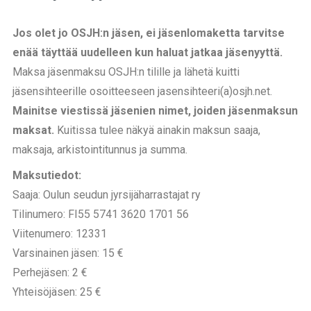
Jos olet jo OSJH:n jäsen, ei jäsenlomaketta tarvitse
enää täyttää uudelleen kun haluat jatkaa jäsenyyttä.
Maksa jäsenmaksu OSJH:n tilille ja lähetä kuitti
jäsensihteerille osoitteeseen jasensihteeri(a)osjh.net.
Mainitse viestissä jäsenien nimet, joiden jäsenmaksun
maksat.
Kuitissa tulee näkyä ainakin maksun saaja,
maksaja, arkistointitunnus ja summa.
Maksutiedot:
Saaja: Oulun seudun jyrsijäharrastajat ry
Tilinumero: FI55 5741 3620 1701 56
Viitenumero: 12331
Varsinainen jäsen: 15 €
Perhejäsen: 2 €
Yhteisöjäsen: 25 €