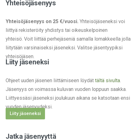
Yhteisöjäsenyys
Yhteisöjäsenyys on 25 €/vuosi.
Yhteisöjäseneksi voi
liittyä rekisteröity yhdistys tai oikeuskelpoinen
yhteisö.
Voit liittää perhejäseniä samalla lomakkeella jolla
liitytään varsinaiseksi jäseneksi.
Valitse jäsentyypiksi
yhteisöjäsen.
Liity jäseneksi
Ohjeet uuden jäsenen liittämiseen löydät
tältä sivulta
.
Jäsenyys on voimassa kuluvan vuoden loppuun saakka.
Liittyessäsi jäseneksi joulukuun aikana se katsotaan ensi
vuoden jäsenyydeksi.
Liity jäseneksi
Jatka jäsenyyttä