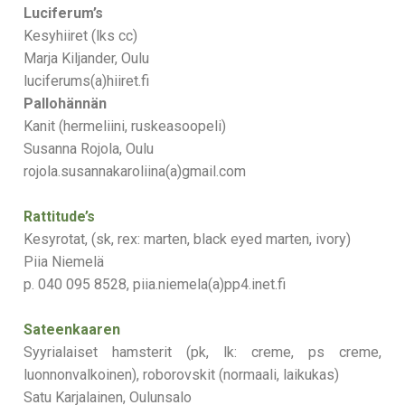
Luciferum’s
Kesyhiiret (lks cc)
Marja Kiljander, Oulu
luciferums(a)hiiret.fi
Pallohännän
Kanit (hermeliini, ruskeasoopeli)
Susanna Rojola, Oulu
rojola.susannakaroliina(a)gmail.
com
Rattitude’s
Kesyrotat, (sk, rex: marten, black eyed marten, ivory)
Piia Niemelä
p. 040 095 8528, piia.niemela(a)pp4.inet.fi
Sateenkaaren
Syyrialaiset hamsterit (pk, lk: creme, ps creme,
luonnonvalkoinen), roborovskit (normaali, laikukas)
Satu Karjalainen, Oulunsalo