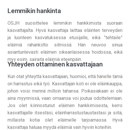
Lemmikin hankinta
OSJH suosittelee lemmikin hankkimista suoraan
kasvattajalta. Hyvä kasvattaja laittaa eläinten terveyden
ja luonteen kasvatuksessa etusijalle, eikä ”tehtaile”
eläimiä rahankiilto silmissä. Hän neuvoo sinua
asiantuntevasti eläimen oikeanlaisessa hoidossa, eikä
myy esim. sairaita eläimiä eteenpäin.
Yhteyden ottaminen kasvattajaan
Kun otat yhteyttä kasvattajaan, huomioi, että hänelle tämä
on harrastus eikä työ. Kasvattajan koti ei ole eläinkauppa,
johon voisi mennä milloin tahansa. Poikasiakaan ei ole
aina myynnissä, vaan omaansa voi joutua odottelemaan.
Jos olet kiinnostunut eläimen hankkimisesta, kerro
kasvattajalle itsestäsi, eläinharrastustaustastasi ja siitä,
millaista kotia olet eläimelle tarjoamassa. Hyvä
kasvattaja haluaa myydä eläimiä vain hyviin koteihin.