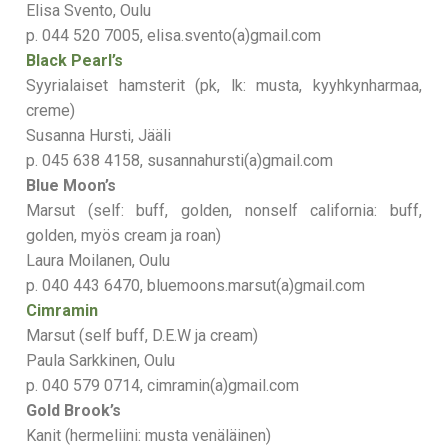
Elisa Svento, Oulu
p. 044 520 7005, elisa.svento(a)gmail.com
Black Pearl’s
Syyrialaiset hamsterit (pk, lk: musta, kyyhkynharmaa,
creme)
Susanna Hursti, Jääli
p. 045 638 4158, susannahursti(a)gmail.com
Blue Moon’s
Marsut (self: buff, golden, nonself california: buff,
golden, myös cream ja roan)
Laura Moilanen, Oulu
p. 040 443 6470, bluemoons.marsut(a)gmail.com
Cimramin
Marsut (self buff, D.E.W ja cream)
Paula Sarkkinen, Oulu
p. 040 579 0714, cimramin(a)gmail.com
G
old Brook’s
Kanit (hermeliini: musta venäläinen)