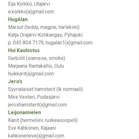
Eija Körkkö, Utajärvi
e.korkko(a)gmail.com
HugAlan
Marsut (teddy, magpie, harlekiini)
Katja Orajärvi-Kotikangas, Pyhäjoki
p. 045 804 7179, hugalan1(a)gmail.com
Hui Kauhistus
Gerbiilit (siamese, smoke)
Marjaana Rantakallio, Oulu
huikkarit(a)gmail.com
Jero’s
Syyrialaiset hamsterit (lk normaali)
Mira Vesteri, Pudasjärvi
jeroshamsterit(a)gmail.com
Leijonamielen
Kanit (hermeliini: ruskeasoopeli)
Eve Kähkönen, Kajaani
kahkoneneve(a)gmail.com