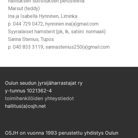
hallituksen suosituksen perusteella.
Marsut (teddy)
Ina ja Isabella Hynninen, Liminka
p. 044 729 0472, hynninen.ina(a)gmail.com
Syyrialaiset hamsterit (pk, lk, satiini: normaali)
Sanna Stenius, Tupos
p. 040 833 3119, sannastenius250(a)gmail.com
Oulun seudun jyrsijäharrastajat ry
y-tunnus 1021362-4
toimihenkilöiden yhteystiedot
hallitus(a)osjh.net
OSJH on vuonna 1993 perustettu yhdistys Oulun