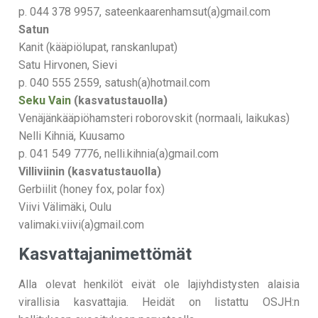
p. 044 378 9957, sateenkaarenhamsut(a)gmail.com
Satun
Kanit (kääpiölupat, ranskanlupat)
Satu Hirvonen, Sievi
p. 040 555 2559, satush(a)hotmail.com
Seku Vain
(kasvatustauolla)
Venäjänkääpiöhamsteri roborovskit (normaali, laikukas)
Nelli Kihniä, Kuusamo
p. 041 549 7776, nelli.kihnia(a)gmail.com
Villiviinin (kasvatustauolla)
Gerbiilit (honey fox, polar fox)
Viivi Välimäki, Oulu
valimaki.viivi(a)gmail.com
Kasvattajanimettömät
Alla olevat henkilöt eivät ole lajiyhdistysten alaisia
virallisia kasvattajia. Heidät on listattu OSJH:n