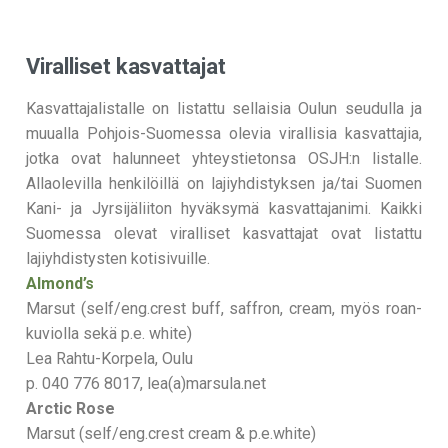
Lue lisää
Viralliset kasvattajat
Kasvattajalistalle on listattu sellaisia Oulun seudulla ja
muualla Pohjois-Suomessa olevia virallisia kasvattajia,
jotka ovat halunneet yhteystietonsa OSJH:n listalle.
Allaolevilla henkilöillä on lajiyhdistyksen ja/tai Suomen
Kani- ja Jyrsijäliiton hyväksymä kasvattajanimi. Kaikki
Suomessa olevat viralliset kasvattajat ovat listattu
lajiyhdistysten kotisivuille.
Almond’s
Marsut (self/eng.crest buff, saffron, cream, myös roan-
kuviolla sekä p.e. white)
Lea Rahtu-Korpela, Oulu
p. 040 776 8017, lea(a)marsula.net
Arctic Rose
Marsut (self/eng.crest cream & p.e.white)