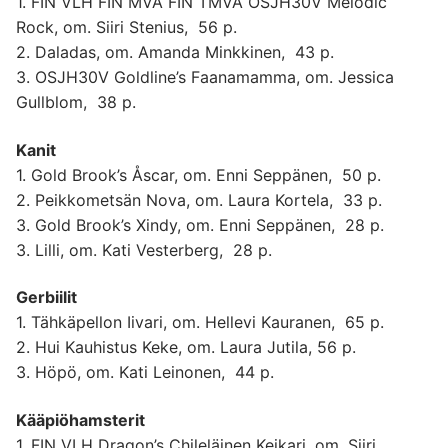
1. FIN VLH FIN MVA FIN TMVA OSJH30V Melodic
Rock, om. Siiri Stenius, 56 p.
2. Daladas, om. Amanda Minkkinen, 43 p.
3. OSJH30V Goldline’s Faanamamma, om. Jessica
Gullblom, 38 p.
Kanit
1. Gold Brook’s Åscar, om. Enni Seppänen, 50 p.
2. Peikkometsän Nova, om. Laura Kortela, 33 p.
3. Gold Brook’s Xindy, om. Enni Seppänen, 28 p.
3. Lilli, om. Kati Vesterberg, 28 p.
Gerbiilit
1. Tähkäpellon Iivari, om. Hellevi Kauranen, 65 p.
2. Hui Kauhistus Keke, om. Laura Jutila, 56 p.
3. Höpö, om. Kati Leinonen, 44 p.
Kääpiöhamsterit
1. FIN VLH Dragon’s Chileläinen Keikari, om. Siiri